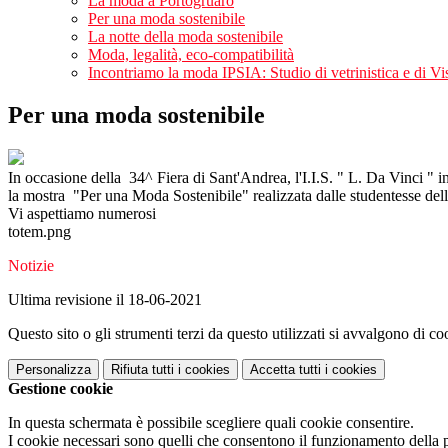
La moda a Portogruaro
Per una moda sostenibile
La notte della moda sostenibile
Moda, legalità, eco-compatibilità
Incontriamo la moda IPSIA: Studio di vetrinistica e di V
Per una moda sostenibile
In occasione della 34^ Fiera di Sant'Andrea, l'I.I.S. " L. Da Vinci " 
la mostra "Per una Moda Sostenibile" realizzata dalle studentesse de
Vi aspettiamo numerosi
totem.png
Notizie
Ultima revisione il 18-06-2021
Questo sito o gli strumenti terzi da questo utilizzati si avvalgono di coo
Personalizza
Rifiuta tutti
i cookies
Accetta tutti
i cookies
Gestione cookie
In questa schermata è possibile scegliere quali cookie consentire.
I cookie necessari sono quelli che consentono il funzionamento della pi