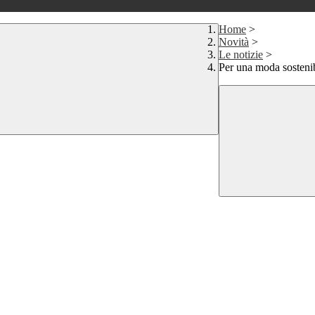
Home
>
Novità
>
Le notizie
>
Per una moda sosteni