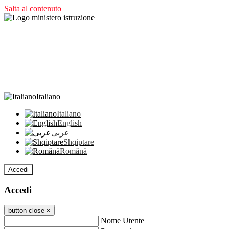
Salta al contenuto
Italiano
Italiano
English
عربى
Shqiptare
Română
Accedi
Accedi
button close
×
Nome Utente