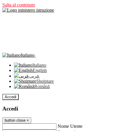
Salta al contenuto
Italiano
Italiano
English
عربى
Shqiptare
Română
Accedi
Accedi
button close
×
Nome Utente