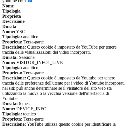
youtube.com
Nome
Tipologia
Proprieta
Descrizione
Durata
Nome:
YSC
Tipologia:
analitico
Proprieta:
Terza-parte
Descrizione:
Questo cookie è impostato da YouTube per tenere
traccia delle visualizzazioni dei video incorporati.
Durata:
Sessione
Nome:
VISITOR_INFO1_LIVE
Tipologia:
analitico
Proprieta:
Terza-parte
Descrizione:
Questo cookie è impostato da Youtube per tenere
traccia delle preferenze dell'utente per i video di Youtube incorporati
nei siti; può anche determinare se il visitatore del sito web sta
utilizzando la nuova o la vecchia versione dell'interfaccia di
Youtube.
Durata:
6 mesi
Nome:
DEVICE_INFO
Tipologia:
tecnico
Proprieta:
Terza-parte
Descrizione:
YouTube utilizza questo cookie per identificare la