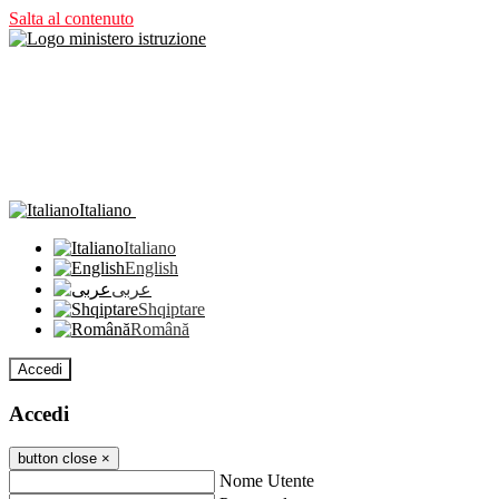
Salta al contenuto
Italiano
Italiano
English
عربى
Shqiptare
Română
Accedi
Accedi
button close
×
Nome Utente