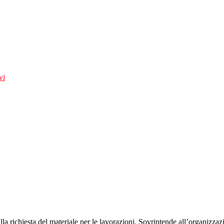
vi
alla richiesta del materiale per le lavorazioni. Sovrintende all’organizza