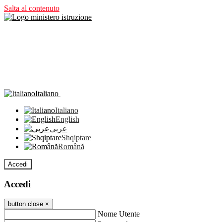
Salta al contenuto
Italiano
Italiano
English
عربى
Shqiptare
Română
Accedi
Accedi
button close
×
Nome Utente