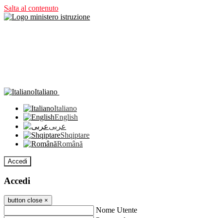
Salta al contenuto
Italiano
Italiano
English
عربى
Shqiptare
Română
Accedi
Accedi
button close
×
Nome Utente