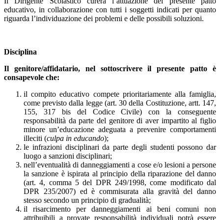
Il Dirigente Scolastico curerà l’attuazione del presente patto
educativo, in collaborazione con tutti i soggetti indicati per quanto
riguarda l’individuazione dei problemi e delle possibili soluzioni.
Disciplina
Il genitore/affidatario, nel sottoscrivere il presente patto è
consapevole che:
il compito educativo compete prioritariamente alla famiglia,
come previsto dalla legge (art. 30 della Costituzione, artt. 147,
155, 317 bis del Codice Civile) con la conseguente
responsabilità da parte del genitore di aver impartito al figlio
minore un’educazione adeguata a prevenire comportamenti
illeciti (
culpa in educando
);
le infrazioni disciplinari da parte degli studenti possono dar
luogo a sanzioni disciplinari;
nell’eventualità di danneggiamenti a cose e/o lesioni a persone
la sanzione è ispirata al principio della riparazione del danno
(art. 4, comma 5 del DPR 249/1998, come modificato dal
DPR 235/2007) ed è commisurata alla gravità del danno
stesso secondo un principio di gradualità;
il risarcimento per danneggiamenti ai beni comuni non
attribuibili a provate responsabilità individuali potrà essere