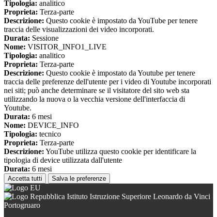
Tipologia:
analitico
Proprieta:
Terza-parte
Descrizione:
Questo cookie è impostato da YouTube per tenere
traccia delle visualizzazioni dei video incorporati.
Durata:
Sessione
Nome:
VISITOR_INFO1_LIVE
Tipologia:
analitico
Proprieta:
Terza-parte
Descrizione:
Questo cookie è impostato da Youtube per tenere
traccia delle preferenze dell'utente per i video di Youtube incorporati
nei siti; può anche determinare se il visitatore del sito web sta
utilizzando la nuova o la vecchia versione dell'interfaccia di
Youtube.
Durata:
6 mesi
Nome:
DEVICE_INFO
Tipologia:
tecnico
Proprieta:
Terza-parte
Descrizione:
YouTube utilizza questo cookie per identificare la
tipologia di device utilizzata dall'utente
Durata:
6 mesi
Accetta tutti
Salva le preferenze
Istituto Istruzione Superiore Leonardo da Vinci
Portogruaro