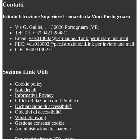
Contatti
Istituto Istruzione Superiore Leonardo da Vinci Portogruaro
Via G. Galilei, 1 - 30026 Portogruaro (VE)
Tel:
Tel. + 39 0421 284811
Email:
veis013002@istruzione.it
Link per inviare una mail
PEC:
veis013002@pec.istruzione.it
Link per inviare una mail
C.F.: 83003130271
Sezione Link Utili
Cookie policy
Note legali
Informativa Privacy
Ufficio Relazioni con il Pubblico
Dichiarazione di accessibilità
Obiettivi di accessibilità
Whistleblowing
Gestione consensi cookie
Amministrazione trasparente