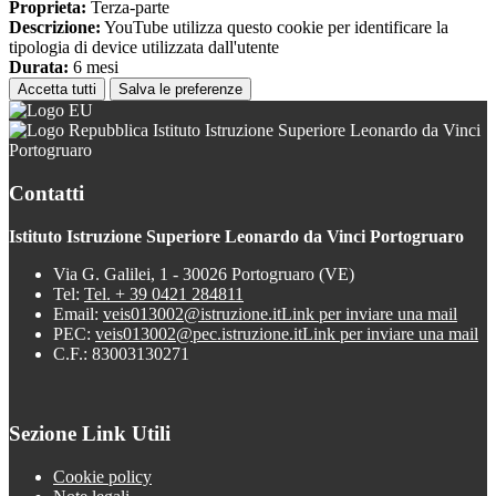
Proprieta:
Terza-parte
Descrizione:
YouTube utilizza questo cookie per identificare la
tipologia di device utilizzata dall'utente
Durata:
6 mesi
Accetta tutti
Salva le preferenze
Istituto Istruzione Superiore Leonardo da Vinci
Portogruaro
Contatti
Istituto Istruzione Superiore Leonardo da Vinci Portogruaro
Via G. Galilei, 1 - 30026 Portogruaro (VE)
Tel:
Tel. + 39 0421 284811
Email:
veis013002@istruzione.it
Link per inviare una mail
PEC:
veis013002@pec.istruzione.it
Link per inviare una mail
C.F.: 83003130271
Sezione Link Utili
Cookie policy