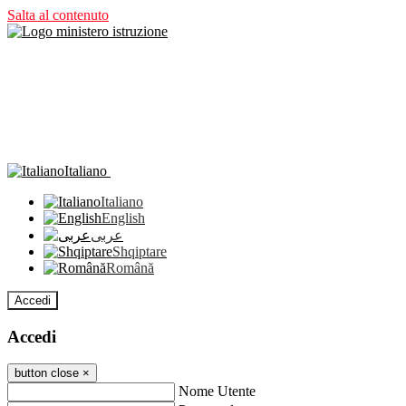
Salta al contenuto
Italiano
Italiano
English
عربى
Shqiptare
Română
Accedi
Accedi
button close
×
Nome Utente