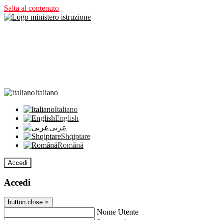
Salta al contenuto
Italiano
Italiano
English
عربى
Shqiptare
Română
Accedi
Accedi
button close
×
Nome Utente