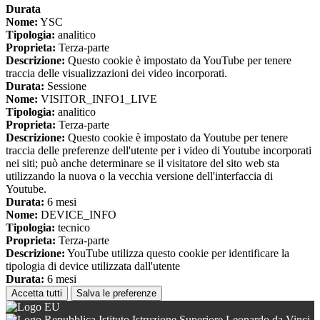
Durata
Nome:
YSC
Tipologia:
analitico
Proprieta:
Terza-parte
Descrizione:
Questo cookie è impostato da YouTube per tenere
traccia delle visualizzazioni dei video incorporati.
Durata:
Sessione
Nome:
VISITOR_INFO1_LIVE
Tipologia:
analitico
Proprieta:
Terza-parte
Descrizione:
Questo cookie è impostato da Youtube per tenere
traccia delle preferenze dell'utente per i video di Youtube incorporati
nei siti; può anche determinare se il visitatore del sito web sta
utilizzando la nuova o la vecchia versione dell'interfaccia di
Youtube.
Durata:
6 mesi
Nome:
DEVICE_INFO
Tipologia:
tecnico
Proprieta:
Terza-parte
Descrizione:
YouTube utilizza questo cookie per identificare la
tipologia di device utilizzata dall'utente
Durata:
6 mesi
Accetta tutti
Salva le preferenze
Istituto Istruzione Superiore Leonardo da Vinci