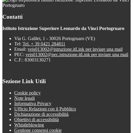
Portogruaro
Contatti
Istituto Istruzione Superiore Leonardo da Vinci Portogruaro
Via G. Galilei, 1 - 30026 Portogruaro (VE)
Tel:
Tel. + 39 0421 284811
Email:
veis013002@istruzione.it
Link per inviare una mail
PEC:
veis013002@pec.istruzione.it
Link per inviare una mail
C.F.: 83003130271
Sezione Link Utili
Cookie policy
Note legali
Informativa Privacy
Ufficio Relazioni con il Pubblico
Dichiarazione di accessibilità
Obiettivi di accessibilità
Whistleblowing
Gestione consensi cookie