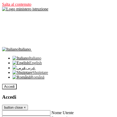
Salta al contenuto
Italiano
Italiano
English
عربى
Shqiptare
Română
Accedi
Accedi
button close
×
Nome Utente