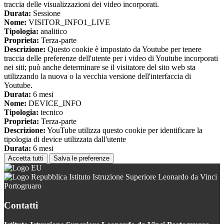
traccia delle visualizzazioni dei video incorporati.
Durata:
Sessione
Nome:
VISITOR_INFO1_LIVE
Tipologia:
analitico
Proprieta:
Terza-parte
Descrizione:
Questo cookie è impostato da Youtube per tenere
traccia delle preferenze dell'utente per i video di Youtube incorporati
nei siti; può anche determinare se il visitatore del sito web sta
utilizzando la nuova o la vecchia versione dell'interfaccia di
Youtube.
Durata:
6 mesi
Nome:
DEVICE_INFO
Tipologia:
tecnico
Proprieta:
Terza-parte
Descrizione:
YouTube utilizza questo cookie per identificare la
tipologia di device utilizzata dall'utente
Durata:
6 mesi
Accetta tutti
Salva le preferenze
Istituto Istruzione Superiore Leonardo da Vinci
Portogruaro
Contatti