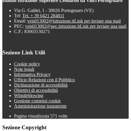
Istituto Istruzione Superiore Leonardo da Vinci Portogruaro
Via G. Galilei, 1 - 30026 Portogruaro (VE)
Tel:
Tel. + 39 0421 284811
Email:
veis013002@istruzione.it
Link per inviare una mail
PEC:
veis013002@pec.istruzione.it
Link per inviare una mail
C.F.: 83003130271
Sezione Link Utili
Cookie policy
Note legali
Informativa Privacy
Ufficio Relazioni con il Pubblico
Dichiarazione di accessibilità
Obiettivi di accessibilità
Whistleblowing
Gestione consensi cookie
Amministrazione trasparente
Pagina visualizzata
571
volte
Sezione Copyright