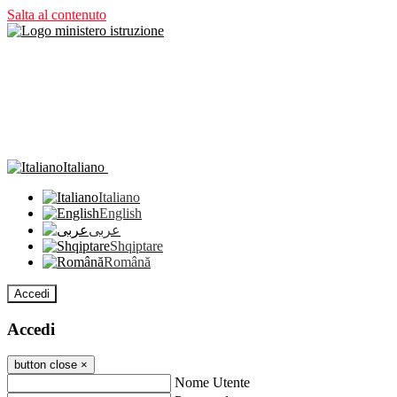
Salta al contenuto
Italiano
Italiano
English
عربى
Shqiptare
Română
Accedi
Accedi
button close
×
Nome Utente