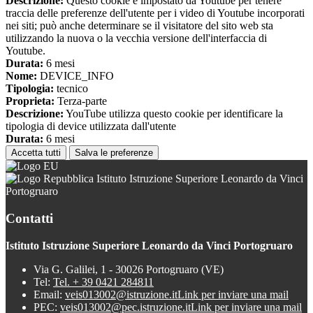
Descrizione:
Questo cookie è impostato da Youtube per tenere
traccia delle preferenze dell'utente per i video di Youtube incorporati
nei siti; può anche determinare se il visitatore del sito web sta
utilizzando la nuova o la vecchia versione dell'interfaccia di
Youtube.
Durata:
6 mesi
Nome:
DEVICE_INFO
Tipologia:
tecnico
Proprieta:
Terza-parte
Descrizione:
YouTube utilizza questo cookie per identificare la
tipologia di device utilizzata dall'utente
Durata:
6 mesi
Accetta tutti
Salva le preferenze
Istituto Istruzione Superiore Leonardo da Vinci
Portogruaro
Contatti
Istituto Istruzione Superiore Leonardo da Vinci Portogruaro
Via G. Galilei, 1 - 30026 Portogruaro (VE)
Tel:
Tel. + 39 0421 284811
Email:
veis013002@istruzione.it
Link per inviare una mail
PEC:
veis013002@pec.istruzione.it
Link per inviare una mail