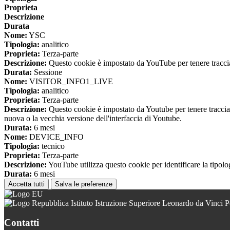
Proprieta
Descrizione
Durata
Nome:
YSC
Tipologia:
analitico
Proprieta:
Terza-parte
Descrizione:
Questo cookie è impostato da YouTube per tenere traccia 
Durata:
Sessione
Nome:
VISITOR_INFO1_LIVE
Tipologia:
analitico
Proprieta:
Terza-parte
Descrizione:
Questo cookie è impostato da Youtube per tenere traccia de
nuova o la vecchia versione dell'interfaccia di Youtube.
Durata:
6 mesi
Nome:
DEVICE_INFO
Tipologia:
tecnico
Proprieta:
Terza-parte
Descrizione:
YouTube utilizza questo cookie per identificare la tipologi
Durata:
6 mesi
Accetta tutti
Salva le preferenze
Istituto Istruzione Superiore Leonardo da Vinci 
Contatti