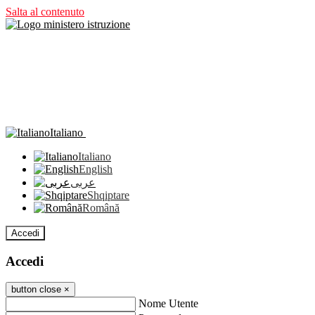
Salta al contenuto
Italiano
Italiano
English
عربى
Shqiptare
Română
Accedi
Accedi
button close
×
Nome Utente