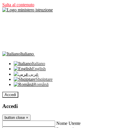
Salta al contenuto
Italiano
Italiano
English
عربى
Shqiptare
Română
Accedi
Accedi
button close
×
Nome Utente