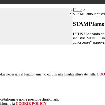
Home
>
STAMPIamo indust
STAMPIamo 
L’ITIS “Leonardo da
industrialMENTE” nell
conoscenze” approvat
kie necessari al funzionamento ed utili alle finalità illustrate nella
COO
attaforma e non è possibile disabilitarli.
isionare la
COOKIE POLICY
.