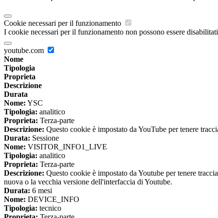
Cookie necessari per il funzionamento
I cookie necessari per il funzionamento non possono essere disabilitati.
youtube.com
Nome
Tipologia
Proprieta
Descrizione
Durata
Nome:
YSC
Tipologia:
analitico
Proprieta:
Terza-parte
Descrizione:
Questo cookie è impostato da YouTube per tenere traccia 
Durata:
Sessione
Nome:
VISITOR_INFO1_LIVE
Tipologia:
analitico
Proprieta:
Terza-parte
Descrizione:
Questo cookie è impostato da Youtube per tenere traccia de
nuova o la vecchia versione dell'interfaccia di Youtube.
Durata:
6 mesi
Nome:
DEVICE_INFO
Tipologia:
tecnico
Proprieta:
Terza-parte