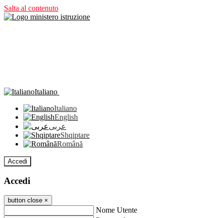
Salta al contenuto
Italiano
Italiano
English
عربى
Shqiptare
Română
Accedi
Accedi
button close
×
Nome Utente