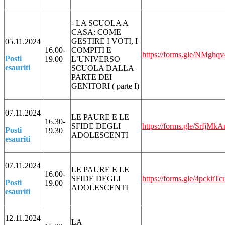
- LA SCUOLA A
CASA: COME
GESTIRE I VOTI, I
05.11.2024
16.00-
COMPITI E
https://forms.gle/NMg
Posti
19.00
L’UNIVERSO
esauriti
SCUOLA DALLA
PARTE DEI
GENITORI ( parte I)
07.11.2024
LE PAURE E LE
16.30-
SFIDE DEGLI
https://forms.gle/SrfjM
Posti
19.30
ADOLESCENTI
esauriti
07.11.2024
LE PAURE E LE
16.00-
SFIDE DEGLI
https://forms.gle/4pckit
Posti
19.00
ADOLESCENTI
esauriti
12.11.2024
LA