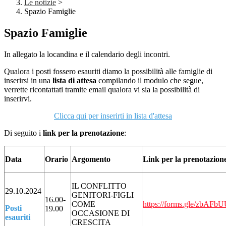
Le notizie
>
Spazio Famiglie
Spazio Famiglie
In allegato la locandina e il calendario degli incontri.
Qualora i posti fossero esauriti diamo la possibilità alle famiglie di
inserirsi in una
lista di attesa
compilando il modulo che segue,
verrette ricontattati tramite email qualora vi sia la possibilità di
inserirvi.
Clicca qui per inserirti in lista d'attesa
Di seguito i
link per la prenotazione
:
Data
Orario
Argomento
Link per la prenotazion
IL CONFLITTO
29.10.2024
GENITORI-FIGLI
16.00-
COME
https://forms.gle/zbAF
Posti
19.00
OCCASIONE DI
esauriti
CRESCITA