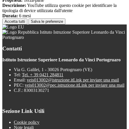
Proprieta:
Terza-parte
Descrizione:
YouTube utilizza questo cookie per identificare la
tipologia di device utilizzata dall'utente
Durata:
6 mesi
Accetta tutti
Salva le preferenze
Istituto Istruzione Superiore Leonardo da Vinci
Portogruaro
Contatti
Istituto Istruzione Superiore Leonardo da Vinci Portogruaro
Via G. Galilei, 1 - 30026 Portogruaro (VE)
Tel:
Tel. + 39 0421 284811
Email:
veis013002@istruzione.it
Link per inviare una mail
PEC:
veis013002@pec.istruzione.it
Link per inviare una mail
C.F.: 83003130271
Sezione Link Utili
Cookie policy
Note legali