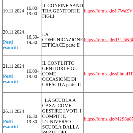
IL CONFINE SANO
16.00-
19.11.2024
TRA GENITORI E
https://forms.gle/h7
19.00
FIGLI
20.11.2024
LA
16.30-
COMUNICAZIONE
https://forms.gle/T9T
Posti
19.30
EFFICACE parte II
esauriti
IL CONFLITTO
21.11.2024
GENITORI-FIGLI
16.00-
COME
https://forms.gle/sPhou
Posti
19.00
OCCASIONE DI
esauriti
CRESCITA parte II
- LA SCUOLA A
CASA: COME
GESTIRE I VOTI, I
26.11.2024
16.30-
COMPITI E
https://forms.gle/M2S
Posti
19.30
L’UNIVERSO
esauriti
SCUOLA DALLA
PARTE DEI