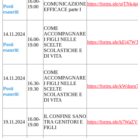
16.00-
COMUNICAZIONE
https://forms.gle/ujTNk
Posti
19.00
EFFICACE parte I
esauriti
COME
ACCOMPAGNARE
14.11.2024
16.00-
I FIGLI NELLE
https://forms.gle/kEj4
Posti
19.00
SCELTE
esauriti
SCOLASTICHE E
DI VITA
COME
ACCOMPAGNARE
14.11.2024
16.30-
I FIGLI NELLE
https://forms.gle/kWdq
Posti
19.30
SCELTE
esauriti
SCOLASTICHE E
DI VITA
IL CONFINE SANO
16.00-
19.11.2024
TRA GENITORI E
https://forms.gle/h7
19.00
FIGLI