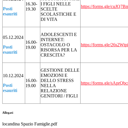
16.30-
I FIGLI NELLE
https://forms.gle/cuJQ
Posti
19.30
SCELTE
esauriti
SCOLASTICHE E
DI VITA
ADOLESCENTI E
05.12.2024
INTERNET:
16.00-
OSTACOLO O
https://forms.gle/26s2Wt
Posti
19.00
RISORSA PER LA
esauriti
CRESCITA?
GESTIONE DELLE
EMOZIONI E
10.12.2024
16.00-
DELLO STRESS
https://forms.gle/sAprQ
Posti
19.00
NELLA
esauriti
RELAZIONE
GENITORI / FIGLI
Allegati
locandina Spazio Famiglie.pdf