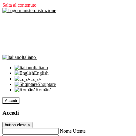
Salta al contenuto
Italiano
Italiano
English
عربى
Shqiptare
Română
Accedi
Accedi
button close
×
Nome Utente