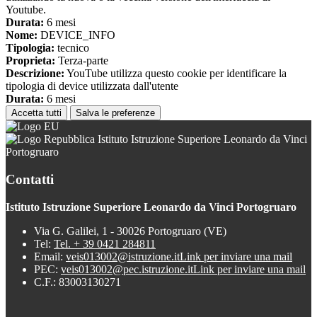
Youtube.
Durata:
6 mesi
Nome:
DEVICE_INFO
Tipologia:
tecnico
Proprieta:
Terza-parte
Descrizione:
YouTube utilizza questo cookie per identificare la
tipologia di device utilizzata dall'utente
Durata:
6 mesi
Accetta tutti
Salva le preferenze
Istituto Istruzione Superiore Leonardo da Vinci
Portogruaro
Contatti
Istituto Istruzione Superiore Leonardo da Vinci Portogruaro
Via G. Galilei, 1 - 30026 Portogruaro (VE)
Tel:
Tel. + 39 0421 284811
Email:
veis013002@istruzione.it
Link per inviare una mail
PEC:
veis013002@pec.istruzione.it
Link per inviare una mail
C.F.: 83003130271