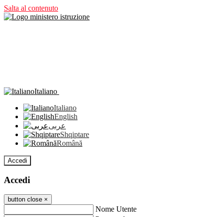
Salta al contenuto
Italiano
Italiano
English
عربى
Shqiptare
Română
Accedi
Accedi
button close
×
Nome Utente