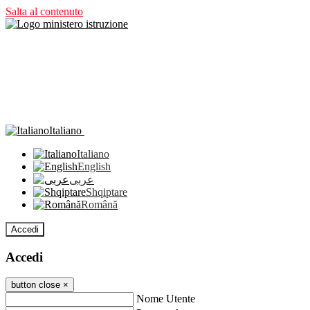
Salta al contenuto
Italiano
Italiano
English
عربى
Shqiptare
Română
Accedi
Accedi
button close
×
Nome Utente