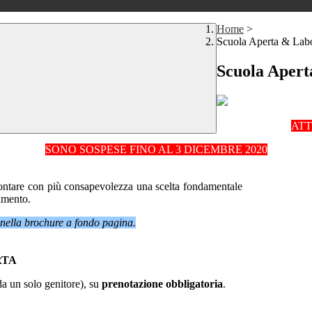
Home
>
Scuola Aperta & Labo
Scuola Apert
ATT
SONO SOSPESE FINO AL 3 DICEMBRE 2020
ffrontare con più consapevolezza una scelta fondamentale
tamento.
i nella brochure a fondo pagina.
RTA
a un solo genitore), su
prenotazione obbligatoria
.