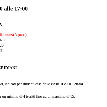
 alle 17:00
A
li ancora 3 posti)
020
20
21
RIDIANI
ri, indicati per studenti/esse delle
classi II e III Scuola
er un minimo di 4 iscritti fino ad un massimo di 15.