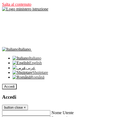
Salta al contenuto
Italiano
Italiano
English
عربى
Shqiptare
Română
Accedi
Accedi
button close
×
Nome Utente