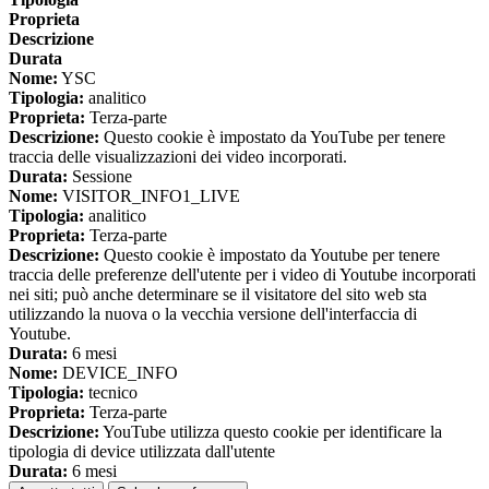
Proprieta
Descrizione
Durata
Nome:
YSC
Tipologia:
analitico
Proprieta:
Terza-parte
Descrizione:
Questo cookie è impostato da YouTube per tenere
traccia delle visualizzazioni dei video incorporati.
Durata:
Sessione
Nome:
VISITOR_INFO1_LIVE
Tipologia:
analitico
Proprieta:
Terza-parte
Descrizione:
Questo cookie è impostato da Youtube per tenere
traccia delle preferenze dell'utente per i video di Youtube incorporati
nei siti; può anche determinare se il visitatore del sito web sta
utilizzando la nuova o la vecchia versione dell'interfaccia di
Youtube.
Durata:
6 mesi
Nome:
DEVICE_INFO
Tipologia:
tecnico
Proprieta:
Terza-parte
Descrizione:
YouTube utilizza questo cookie per identificare la
tipologia di device utilizzata dall'utente
Durata:
6 mesi