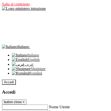
Salta al contenuto
Italiano
Italiano
English
عربى
Shqiptare
Română
Accedi
Accedi
button close
×
Nome Utente