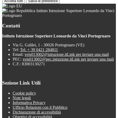
Accetta tutti
Salva le preferenze
Istituto Istruzione Superiore Leonardo da Vinci
Portogruaro
Contatti
Istituto Istruzione Superiore Leonardo da Vinci Portogruaro
Via G. Galilei, 1 - 30026 Portogruaro (VE)
Tel:
Tel. + 39 0421 284811
Email:
veis013002@istruzione.it
Link per inviare una mail
PEC:
veis013002@pec.istruzione.it
Link per inviare una mail
C.F.: 83003130271
Sezione Link Utili
Cookie policy
Note legali
Informativa Privacy
Ufficio Relazioni con il Pubblico
Dichiarazione di accessibilità
Obiettivi di accessibilità