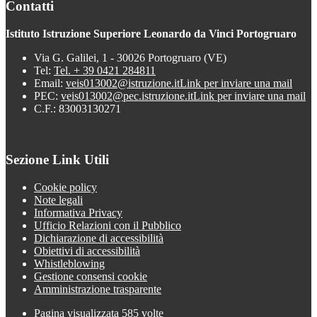
Contatti
Istituto Istruzione Superiore Leonardo da Vinci Portogruaro
Via G. Galilei, 1 - 30026 Portogruaro (VE)
Tel:
Tel. + 39 0421 284811
Email:
veis013002@istruzione.it
Link per inviare una mail
PEC:
veis013002@pec.istruzione.it
Link per inviare una mail
C.F.: 83003130271
Sezione Link Utili
Cookie policy
Note legali
Informativa Privacy
Ufficio Relazioni con il Pubblico
Dichiarazione di accessibilità
Obiettivi di accessibilità
Whistleblowing
Gestione consensi cookie
Amministrazione trasparente
Pagina visualizzata
585
volte