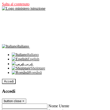
Salta al contenuto
Italiano
Italiano
English
عربى
Shqiptare
Română
Accedi
Accedi
button close
×
Nome Utente