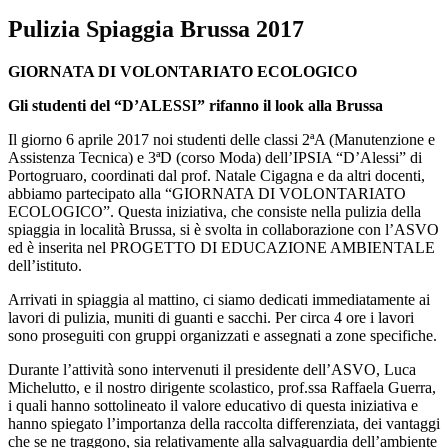
Pulizia Spiaggia Brussa 2017
GIORNATA DI VOLONTARIATO ECOLOGICO
Gli studenti del “D’ALESSI” rifanno il look alla Brussa
Il giorno 6 aprile 2017 noi studenti delle classi 2ªA (Manutenzione e
Assistenza Tecnica) e 3ªD (corso Moda) dell’IPSIA “D’Alessi” di
Portogruaro, coordinati dal prof. Natale Cigagna e da altri docenti,
abbiamo partecipato alla “GIORNATA DI VOLONTARIATO
ECOLOGICO”. Questa iniziativa, che consiste nella pulizia della
spiaggia in località Brussa, si è svolta in collaborazione con l’ASVO
ed è inserita nel PROGETTO DI EDUCAZIONE AMBIENTALE
dell’istituto.
Arrivati in spiaggia al mattino, ci siamo dedicati immediatamente ai
lavori di pulizia, muniti di guanti e sacchi. Per circa 4 ore i lavori
sono proseguiti con gruppi organizzati e assegnati a zone specifiche.
Durante l’attività sono intervenuti il presidente dell’ASVO, Luca
Michelutto, e il nostro dirigente scolastico, prof.ssa Raffaela Guerra,
i quali hanno sottolineato il valore educativo di questa iniziativa e
hanno spiegato l’importanza della raccolta differenziata, dei vantaggi
che se ne traggono, sia relativamente alla salvaguardia dell’ambiente