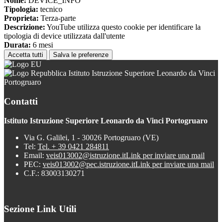
Nome:
DEVICE_INFO
Tipologia:
tecnico
Proprieta:
Terza-parte
Descrizione:
YouTube utilizza questo cookie per identificare la
tipologia di device utilizzata dall'utente
Durata:
6 mesi
Accetta tutti
Salva le preferenze
Istituto Istruzione Superiore Leonardo da Vinci
Portogruaro
Contatti
Istituto Istruzione Superiore Leonardo da Vinci Portogruaro
Via G. Galilei, 1 - 30026 Portogruaro (VE)
Tel:
Tel. + 39 0421 284811
Email:
veis013002@istruzione.it
Link per inviare una mail
PEC:
veis013002@pec.istruzione.it
Link per inviare una mail
C.F.: 83003130271
Sezione Link Utili