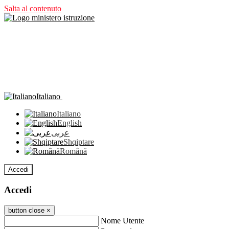
Salta al contenuto
Italiano
Italiano
English
عربى
Shqiptare
Română
Accedi
Accedi
button close
×
Nome Utente