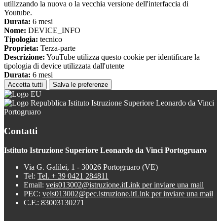
utilizzando la nuova o la vecchia versione dell'interfaccia di
Youtube.
Durata:
6 mesi
Nome:
DEVICE_INFO
Tipologia:
tecnico
Proprieta:
Terza-parte
Descrizione:
YouTube utilizza questo cookie per identificare la
tipologia di device utilizzata dall'utente
Durata:
6 mesi
Accetta tutti
Salva le preferenze
Istituto Istruzione Superiore Leonardo da Vinci
Portogruaro
Contatti
Istituto Istruzione Superiore Leonardo da Vinci Portogruaro
Via G. Galilei, 1 - 30026 Portogruaro (VE)
Tel:
Tel. + 39 0421 284811
Email:
veis013002@istruzione.it
Link per inviare una mail
PEC:
veis013002@pec.istruzione.it
Link per inviare una mail
C.F.: 83003130271