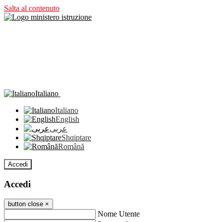
Salta al contenuto
Italiano
Italiano
English
عربى
Shqiptare
Română
Accedi
Accedi
button close
×
Nome Utente