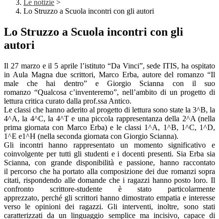
Le notizie
>
Lo Struzzo a Scuola incontri con gli autori
Lo Struzzo a Scuola incontri con gli
autori
Il 27 marzo e il 5 aprile l’istituto “Da Vinci”, sede ITIS, ha ospitato
in Aula Magna due scrittori, Marco Erba, autore del romanzo “Il
male che hai dentro” e Giorgio Scianna con il suo
romanzo “Qualcosa c’inventeremo”, nell’ambito di un progetto di
lettura critica curato dalla prof.ssa Antico.
Le classi che hanno aderito al progetto di lettura sono state la 3^B, la
4^A, la 4^C, la 4^T e una piccola rappresentanza della 2^A (nella
prima giornata con Marco Erba) e le classi 1^A, 1^B, 1^C, 1^D,
1^E e1^H (nella seconda giornata con Giorgio Scianna).
Gli incontri hanno rappresentato un momento significativo e
coinvolgente per tutti gli studenti e i docenti presenti. Sia Erba sia
Scianna, con grande disponibilità e passione, hanno raccontato
il percorso che ha portato alla composizione dei due romanzi sopra
citati, rispondendo alle domande che i ragazzi hanno posto loro. Il
confronto scrittore-studente è stato particolarmente
apprezzato, perché gli scrittori hanno dimostrato empatia e interesse
verso le opinioni dei ragazzi. Gli interventi, inoltre, sono stati
caratterizzati da un linguaggio semplice ma incisivo, capace di