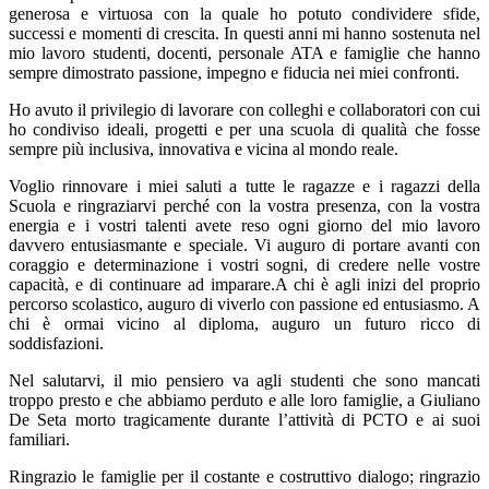
generosa e virtuosa con la quale ho potuto condividere sfide,
successi e momenti di crescita. In questi anni mi hanno sostenuta nel
mio lavoro studenti, docenti, personale ATA e famiglie che hanno
sempre dimostrato passione, impegno e fiducia nei miei confronti.
Ho avuto il privilegio di lavorare con colleghi e collaboratori con cui
ho condiviso ideali, progetti e per una scuola di qualità che fosse
sempre più inclusiva, innovativa e vicina al mondo reale.
Voglio rinnovare i miei saluti a tutte le ragazze e i ragazzi della
Scuola e ringraziarvi perché con la vostra presenza, con la vostra
energia e i vostri talenti avete reso ogni giorno del mio lavoro
davvero entusiasmante e speciale. Vi auguro di portare avanti con
coraggio e determinazione i vostri sogni, di credere nelle vostre
capacità, e di continuare ad imparare.
A chi è agli inizi del proprio
percorso scolastico, auguro di viverlo con passione ed entusiasmo. A
chi è ormai vicino al diploma, auguro un futuro ricco di
soddisfazioni.
Nel salutarvi, il mio pensiero va agli studenti che sono mancati
troppo presto e che abbiamo perduto e alle loro famiglie, a Giuliano
De Seta morto tragicamente durante l’attività di PCTO e ai suoi
familiari.
Ringrazio le famiglie per il costante e costruttivo dialogo; ringrazio