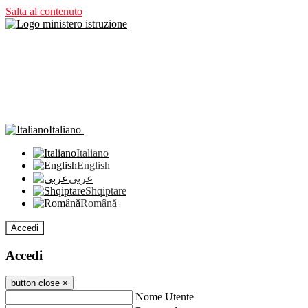
Salta al contenuto
Italiano
Italiano
English
عربى
Shqiptare
Română
Accedi
Accedi
button close
×
Nome Utente