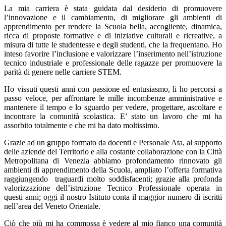
La mia carriera è stata guidata dal desiderio di promuovere
l’innovazione e il cambiamento, di migliorare gli ambienti di
apprendimento per rendere la Scuola bella,
accogliente, dinamica,
ricca di proposte formative e di iniziative culturali e ricreative, a
misura di tutte le studentesse e degli studenti, che la frequentano. Ho
inteso favorire l’inclusione e valorizzare l’inserimento nell’istruzione
tecnico industriale e professionale delle ragazze per promuovere la
parità di genere nelle carriere STEM.
Ho vissuti questi anni con passione ed entusiasmo, li ho percorsi a
passo veloce, per affrontare le mille incombenze amministrative e
mantenere il tempo e lo sguardo per vedere, progettare, ascoltare e
incontrare la comunità scolastica. E’ stato un lavoro che mi ha
assorbito totalmente e che mi ha dato moltissimo.
Grazie ad un gruppo formato da docenti e Personale Ata, al supporto
delle aziende del Territorio e alla costante collaborazione con la Città
Metropolitana di Venezia abbiamo profondamento rinnovato gli
ambienti di apprendimento della Scuola, ampliato l’offerta formativa
raggiungendo traguardi molto soddisfacenti;
grazie alla profonda
valorizzazione dell’istruzione Tecnico Professionale operata in
questi anni; oggi il nostro Istituto conta il maggior numero di iscritti
nell’area del Veneto Orientale.
Ciò che più mi ha commossa è vedere al mio fianco una comunità