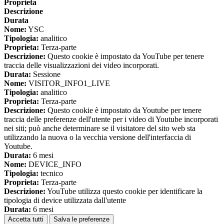
Proprieta
Descrizione
Durata
Nome:
YSC
Tipologia:
analitico
Proprieta:
Terza-parte
Descrizione:
Questo cookie è impostato da YouTube per tenere
traccia delle visualizzazioni dei video incorporati.
Durata:
Sessione
Nome:
VISITOR_INFO1_LIVE
Tipologia:
analitico
Proprieta:
Terza-parte
Descrizione:
Questo cookie è impostato da Youtube per tenere
traccia delle preferenze dell'utente per i video di Youtube incorporati
nei siti; può anche determinare se il visitatore del sito web sta
utilizzando la nuova o la vecchia versione dell'interfaccia di
Youtube.
Durata:
6 mesi
Nome:
DEVICE_INFO
Tipologia:
tecnico
Proprieta:
Terza-parte
Descrizione:
YouTube utilizza questo cookie per identificare la
tipologia di device utilizzata dall'utente
Durata:
6 mesi
Accetta tutti
Salva le preferenze