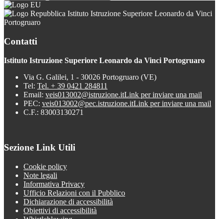
Istituto Istruzione Superiore Leonardo da Vinci
Portogruaro
Contatti
Istituto Istruzione Superiore Leonardo da Vinci Portogruaro
Via G. Galilei, 1 - 30026 Portogruaro (VE)
Tel:
Tel. + 39 0421 284811
Email:
veis013002@istruzione.it
Link per inviare una mail
PEC:
veis013002@pec.istruzione.it
Link per inviare una mail
C.F.: 83003130271
Sezione Link Utili
Cookie policy
Note legali
Informativa Privacy
Ufficio Relazioni con il Pubblico
Dichiarazione di accessibilità
Obiettivi di accessibilità