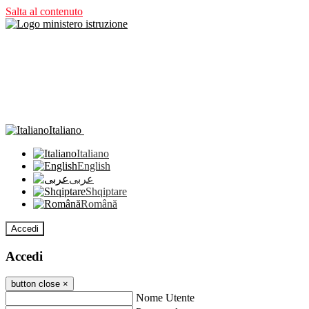
Salta al contenuto
Italiano
Italiano
English
عربى
Shqiptare
Română
Accedi
Accedi
button close
×
Nome Utente