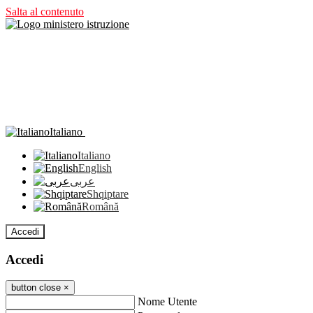
Salta al contenuto
Italiano
Italiano
English
عربى
Shqiptare
Română
Accedi
Accedi
button close
×
Nome Utente