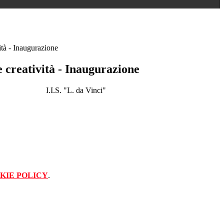
ità - Inaugurazione
 creatività - Inaugurazione
I.I.S. "L. da Vinci"
KIE POLICY
.