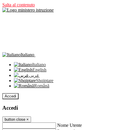
Salta al contenuto
Italiano
Italiano
English
عربى
Shqiptare
Română
Accedi
Accedi
button close
×
Nome Utente