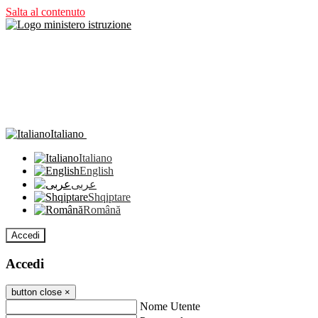
Salta al contenuto
Italiano
Italiano
English
عربى
Shqiptare
Română
Accedi
Accedi
button close
×
Nome Utente