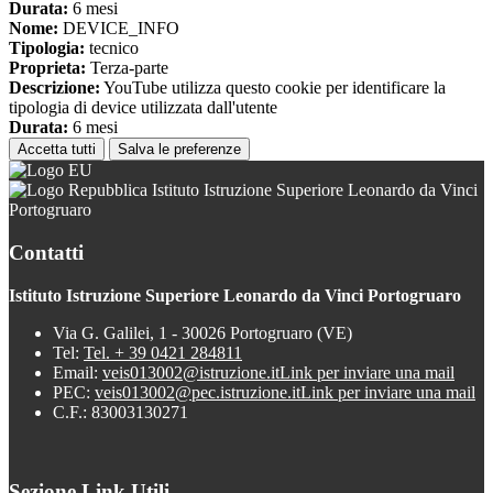
Durata:
6 mesi
Nome:
DEVICE_INFO
Tipologia:
tecnico
Proprieta:
Terza-parte
Descrizione:
YouTube utilizza questo cookie per identificare la
tipologia di device utilizzata dall'utente
Durata:
6 mesi
Accetta tutti
Salva le preferenze
Istituto Istruzione Superiore Leonardo da Vinci
Portogruaro
Contatti
Istituto Istruzione Superiore Leonardo da Vinci Portogruaro
Via G. Galilei, 1 - 30026 Portogruaro (VE)
Tel:
Tel. + 39 0421 284811
Email:
veis013002@istruzione.it
Link per inviare una mail
PEC:
veis013002@pec.istruzione.it
Link per inviare una mail
C.F.: 83003130271
Sezione Link Utili