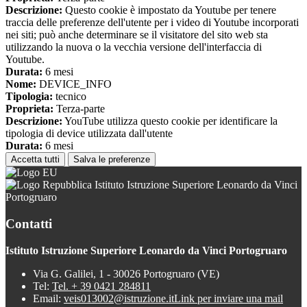
Descrizione:
Questo cookie è impostato da Youtube per tenere
traccia delle preferenze dell'utente per i video di Youtube incorporati
nei siti; può anche determinare se il visitatore del sito web sta
utilizzando la nuova o la vecchia versione dell'interfaccia di
Youtube.
Durata:
6 mesi
Nome:
DEVICE_INFO
Tipologia:
tecnico
Proprieta:
Terza-parte
Descrizione:
YouTube utilizza questo cookie per identificare la
tipologia di device utilizzata dall'utente
Durata:
6 mesi
Accetta tutti
Salva le preferenze
Istituto Istruzione Superiore Leonardo da Vinci
Portogruaro
Contatti
Istituto Istruzione Superiore Leonardo da Vinci Portogruaro
Via G. Galilei, 1 - 30026 Portogruaro (VE)
Tel:
Tel. + 39 0421 284811
Email:
veis013002@istruzione.it
Link per inviare una mail