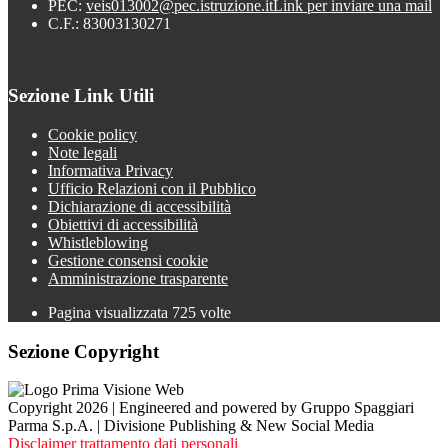
PEC:
veis013002@pec.istruzione.it
Link per inviare una mail
C.F.: 83003130271
Sezione Link Utili
Cookie policy
Note legali
Informativa Privacy
Ufficio Relazioni con il Pubblico
Dichiarazione di accessibilità
Obiettivi di accessibilità
Whistleblowing
Gestione consensi cookie
Amministrazione trasparente
Pagina visualizzata
725
volte
Sezione Copyright
Copyright 2026 | Engineered and powered by Gruppo Spaggiari
Parma S.p.A. | Divisione Publishing & New Social Media
Disclaimer trattamento dati personali