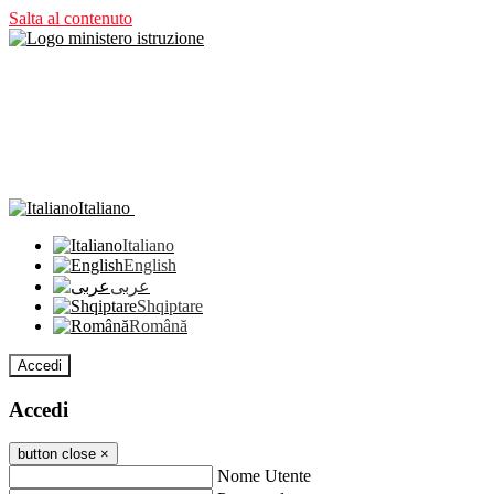
Salta al contenuto
Italiano
Italiano
English
عربى
Shqiptare
Română
Accedi
Accedi
button close
×
Nome Utente