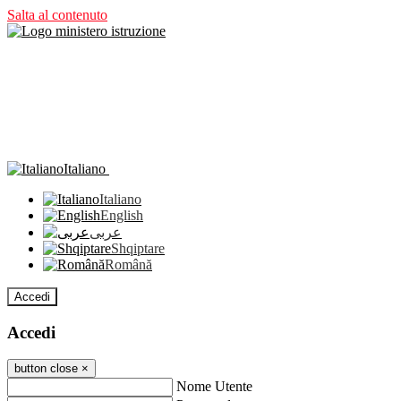
Salta al contenuto
Italiano
Italiano
English
عربى
Shqiptare
Română
Accedi
Accedi
button close
×
Nome Utente