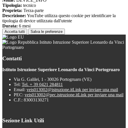
Nome:
DEVICE_INFO
Tipologia:
tecnico
Proprieta:
Terza-parte
Descrizione:
YouTube utilizza questo cookie per identificare la
tipologia di device utilizzata dall'utente
Durata:
6 mesi
Accetta tutti
Salva le preferenze
Istituto Istruzione Superiore Leonardo da Vinci
Portogruaro
Contatti
Istituto Istruzione Superiore Leonardo da Vinci Portogruaro
Via G. Galilei, 1 - 30026 Portogruaro (VE)
Tel:
Tel. + 39 0421 284811
Email:
veis013002@istruzione.it
Link per inviare una mail
PEC:
veis013002@pec.istruzione.it
Link per inviare una mail
C.F.: 83003130271
Sezione Link Utili