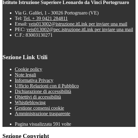
Istituto Istruzione Superiore Leonardo da Vinci Portogruaro
Via G. Galilei, 1 - 30026 Portogruaro (VE)
Tel:
Tel. + 39 0421 284811
Email:
veis013002@istruzione.it
Link per inviare una mail
PEC:
veis013002@pec.istruzione.it
Link per inviare una mail
C.F.: 83003130271
Sezione Link Utili
Cookie policy
Note legali
Informativa Privacy
Ufficio Relazioni con il Pubblico
Dichiarazione di accessibilità
Obiettivi di accessibilità
Whistleblowing
Gestione consensi cookie
Amministrazione trasparente
Pagina visualizzata
591
volte
Sezione Copyright