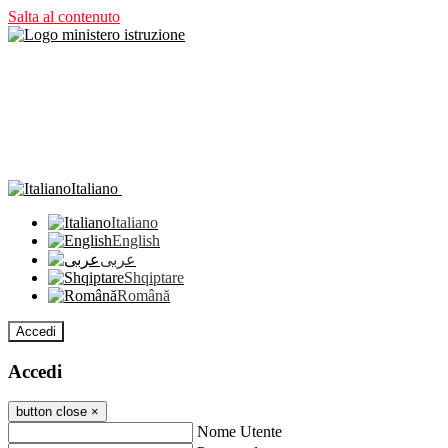
Salta al contenuto
Italiano
Italiano
English
عربى
Shqiptare
Română
Accedi
Accedi
button close
×
Nome Utente