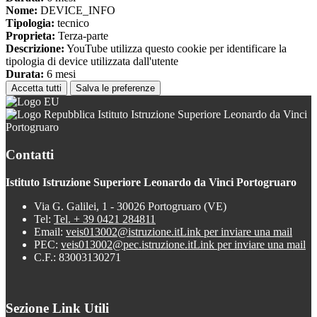
Nome:
DEVICE_INFO
Tipologia:
tecnico
Proprieta:
Terza-parte
Descrizione:
YouTube utilizza questo cookie per identificare la
tipologia di device utilizzata dall'utente
Durata:
6 mesi
Accetta tutti
Salva le preferenze
Istituto Istruzione Superiore Leonardo da Vinci
Portogruaro
Contatti
Istituto Istruzione Superiore Leonardo da Vinci Portogruaro
Via G. Galilei, 1 - 30026 Portogruaro (VE)
Tel:
Tel. + 39 0421 284811
Email:
veis013002@istruzione.it
Link per inviare una mail
PEC:
veis013002@pec.istruzione.it
Link per inviare una mail
C.F.: 83003130271
Sezione Link Utili