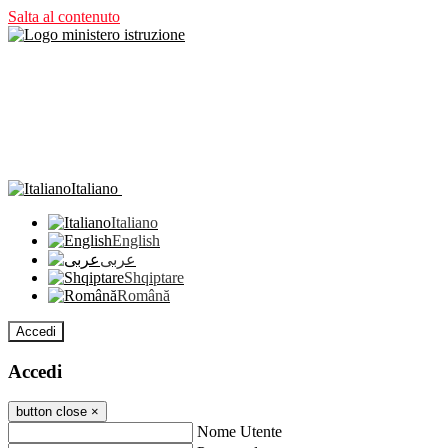
Salta al contenuto
Italiano
Italiano
English
عربى
Shqiptare
Română
Accedi
Accedi
button close
×
Nome Utente