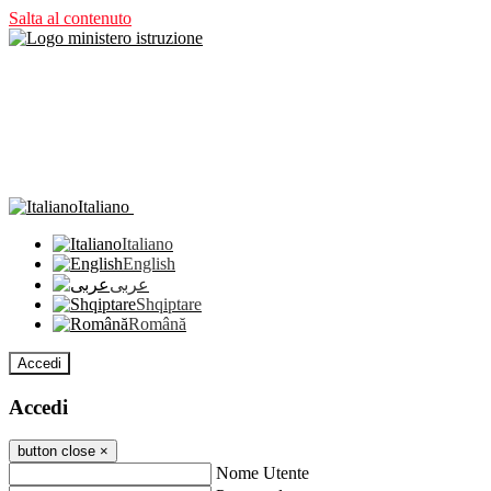
Salta al contenuto
Italiano
Italiano
English
عربى
Shqiptare
Română
Accedi
Accedi
button close
×
Nome Utente