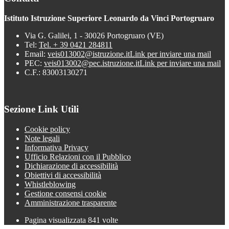
Istituto Istruzione Superiore Leonardo da Vinci Portogruaro
Via G. Galilei, 1 - 30026 Portogruaro (VE)
Tel:
Tel. + 39 0421 284811
Email:
veis013002@istruzione.it
Link per inviare una mail
PEC:
veis013002@pec.istruzione.it
Link per inviare una mail
C.F.: 83003130271
Sezione Link Utili
Cookie policy
Note legali
Informativa Privacy
Ufficio Relazioni con il Pubblico
Dichiarazione di accessibilità
Obiettivi di accessibilità
Whistleblowing
Gestione consensi cookie
Amministrazione trasparente
Pagina visualizzata
841
volte