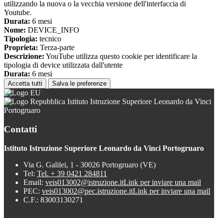
utilizzando la nuova o la vecchia versione dell'interfaccia di
Youtube.
Durata:
6 mesi
Nome:
DEVICE_INFO
Tipologia:
tecnico
Proprieta:
Terza-parte
Descrizione:
YouTube utilizza questo cookie per identificare la
tipologia di device utilizzata dall'utente
Durata:
6 mesi
Accetta tutti
Salva le preferenze
Istituto Istruzione Superiore Leonardo da Vinci
Portogruaro
Contatti
Istituto Istruzione Superiore Leonardo da Vinci Portogruaro
Via G. Galilei, 1 - 30026 Portogruaro (VE)
Tel:
Tel. + 39 0421 284811
Email:
veis013002@istruzione.it
Link per inviare una mail
PEC:
veis013002@pec.istruzione.it
Link per inviare una mail
C.F.: 83003130271