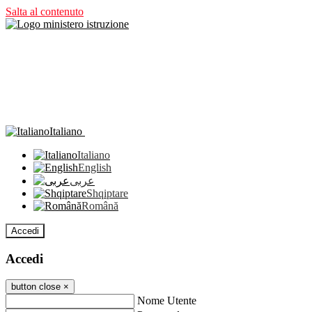
Salta al contenuto
Italiano
Italiano
English
عربى
Shqiptare
Română
Accedi
Accedi
button close
×
Nome Utente