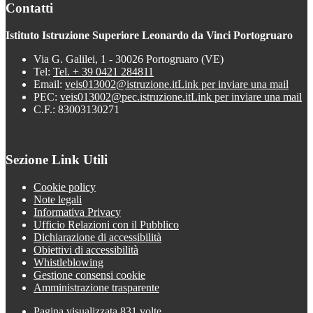
Contatti
Istituto Istruzione Superiore Leonardo da Vinci Portogruaro
Via G. Galilei, 1 - 30026 Portogruaro (VE)
Tel:
Tel. + 39 0421 284811
Email:
veis013002@istruzione.it
Link per inviare una mail
PEC:
veis013002@pec.istruzione.it
Link per inviare una mail
C.F.: 83003130271
Sezione Link Utili
Cookie policy
Note legali
Informativa Privacy
Ufficio Relazioni con il Pubblico
Dichiarazione di accessibilità
Obiettivi di accessibilità
Whistleblowing
Gestione consensi cookie
Amministrazione trasparente
Pagina visualizzata
831
volte