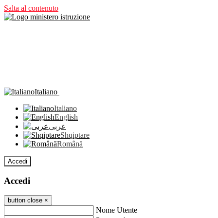
Salta al contenuto
Italiano
Italiano
English
عربى
Shqiptare
Română
Accedi
Accedi
button close
×
Nome Utente