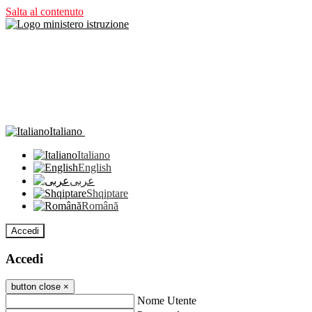
Salta al contenuto
Italiano
Italiano
English
عربى
Shqiptare
Română
Accedi
Accedi
button close
×
Nome Utente