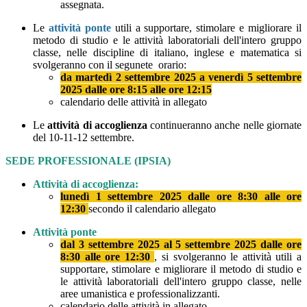
assegnata.
Le
attività ponte
utili a supportare, stimolare e migliorare il
metodo di studio e le attività laboratoriali dell'intero gruppo
classe, nelle discipline di italiano, inglese e matematica si
svolgeranno con il segunete orario:
da martedì 2 settembre 2025 a venerdì 5 settembre
2025 dalle ore 8:15 alle ore 12:15
calendario delle attività in allegato
Le
attività di accoglienza
continueranno anche nelle giornate
del 10-11-12 settembre.
SEDE PROFESSIONALE (IPSIA)
Attività di accoglienza:
lunedì 1 settembre 2025 dalle ore 8:30 alle ore
12:30
secondo il calendario allegato
Attività ponte
dal 3 settembre 2025 al 5 settembre 2025
dalle ore
8:30 alle ore 12:30
, si svolgeranno le attività utili a
supportare, stimolare e migliorare il metodo di studio e
le attività laboratoriali dell'intero gruppo classe, nelle
aree umanistica e professionalizzanti.
calendario delle attività in allegato