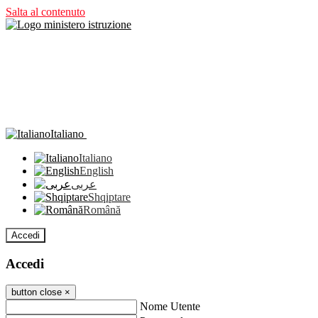
Salta al contenuto
Italiano
Italiano
English
عربى
Shqiptare
Română
Accedi
Accedi
button close
×
Nome Utente