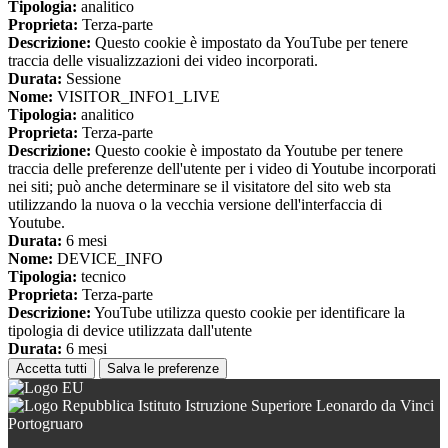
Tipologia:
analitico
Proprieta:
Terza-parte
Descrizione:
Questo cookie è impostato da YouTube per tenere
traccia delle visualizzazioni dei video incorporati.
Durata:
Sessione
Nome:
VISITOR_INFO1_LIVE
Tipologia:
analitico
Proprieta:
Terza-parte
Descrizione:
Questo cookie è impostato da Youtube per tenere
traccia delle preferenze dell'utente per i video di Youtube incorporati
nei siti; può anche determinare se il visitatore del sito web sta
utilizzando la nuova o la vecchia versione dell'interfaccia di
Youtube.
Durata:
6 mesi
Nome:
DEVICE_INFO
Tipologia:
tecnico
Proprieta:
Terza-parte
Descrizione:
YouTube utilizza questo cookie per identificare la
tipologia di device utilizzata dall'utente
Durata:
6 mesi
Accetta tutti
Salva le preferenze
Istituto Istruzione Superiore Leonardo da Vinci
Portogruaro