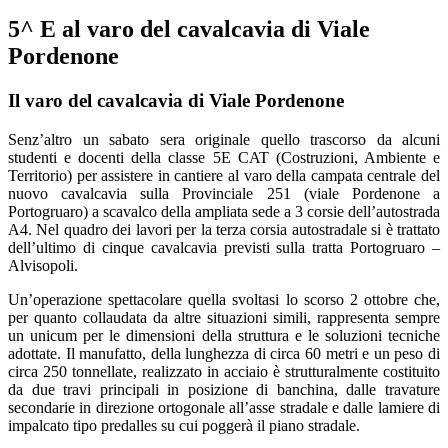
5^ E al varo del cavalcavia di Viale
Pordenone
Il varo del cavalcavia di Viale Pordenone
Senz’altro un sabato sera originale quello trascorso da alcuni
studenti e docenti della classe 5E CAT (Costruzioni, Ambiente e
Territorio) per assistere in cantiere al varo della campata centrale del
nuovo cavalcavia sulla Provinciale 251 (viale Pordenone a
Portogruaro) a scavalco della ampliata sede a 3 corsie dell’autostrada
A4. Nel quadro dei lavori per la terza corsia autostradale si è trattato
dell’ultimo di cinque cavalcavia previsti sulla tratta Portogruaro –
Alvisopoli.
Un’operazione spettacolare quella svoltasi lo scorso 2 ottobre che,
per quanto collaudata da altre situazioni simili, rappresenta sempre
un unicum per le dimensioni della struttura e le soluzioni tecniche
adottate. Il manufatto, della lunghezza di circa 60 metri e un peso di
circa 250 tonnellate, realizzato in acciaio è strutturalmente costituito
da due travi principali in posizione di banchina, dalle travature
secondarie in direzione ortogonale all’asse stradale e dalle lamiere di
impalcato tipo predalles su cui poggerà il piano stradale.