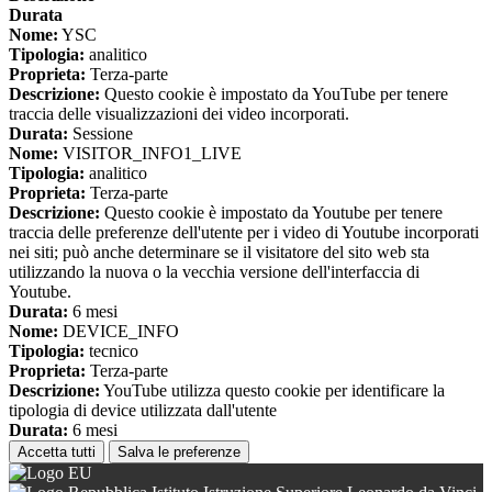
Durata
Nome:
YSC
Tipologia:
analitico
Proprieta:
Terza-parte
Descrizione:
Questo cookie è impostato da YouTube per tenere
traccia delle visualizzazioni dei video incorporati.
Durata:
Sessione
Nome:
VISITOR_INFO1_LIVE
Tipologia:
analitico
Proprieta:
Terza-parte
Descrizione:
Questo cookie è impostato da Youtube per tenere
traccia delle preferenze dell'utente per i video di Youtube incorporati
nei siti; può anche determinare se il visitatore del sito web sta
utilizzando la nuova o la vecchia versione dell'interfaccia di
Youtube.
Durata:
6 mesi
Nome:
DEVICE_INFO
Tipologia:
tecnico
Proprieta:
Terza-parte
Descrizione:
YouTube utilizza questo cookie per identificare la
tipologia di device utilizzata dall'utente
Durata:
6 mesi
Accetta tutti
Salva le preferenze