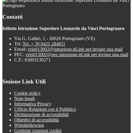
Istituto Istruzione Superiore Leonardo da Vinci
Portogruaro
Contatti
Istituto Istruzione Superiore Leonardo da Vinci Portogruaro
Via G. Galilei, 1 - 30026 Portogruaro (VE)
Tel:
Tel. + 39 0421 284811
Email:
veis013002@istruzione.it
Link per inviare una mail
PEC:
veis013002@pec.istruzione.it
Link per inviare una mail
C.F.: 83003130271
Sezione Link Utili
Cookie policy
Note legali
Informativa Privacy
Ufficio Relazioni con il Pubblico
Dichiarazione di accessibilità
Obiettivi di accessibilità
Whistleblowing
Gestione consensi cookie