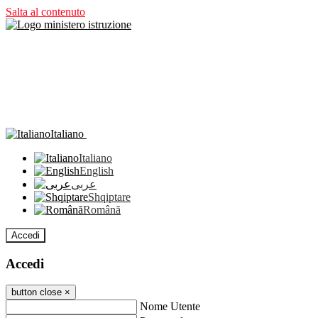
Salta al contenuto
Italiano
Italiano
English
عربى
Shqiptare
Română
Accedi
Accedi
button close
×
Nome Utente