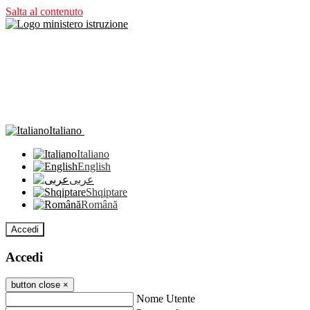
Salta al contenuto
Italiano
Italiano
English
عربى
Shqiptare
Română
Accedi
Accedi
button close
×
Nome Utente