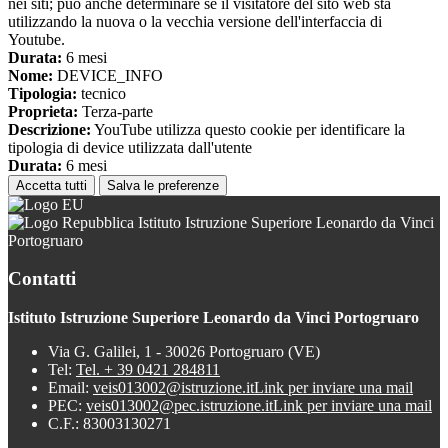
nei siti; può anche determinare se il visitatore del sito web sta
utilizzando la nuova o la vecchia versione dell'interfaccia di
Youtube.
Durata:
6 mesi
Nome:
DEVICE_INFO
Tipologia:
tecnico
Proprieta:
Terza-parte
Descrizione:
YouTube utilizza questo cookie per identificare la
tipologia di device utilizzata dall'utente
Durata:
6 mesi
Accetta tutti
Salva le preferenze
Istituto Istruzione Superiore Leonardo da Vinci
Portogruaro
Contatti
Istituto Istruzione Superiore Leonardo da Vinci Portogruaro
Via G. Galilei, 1 - 30026 Portogruaro (VE)
Tel:
Tel. + 39 0421 284811
Email:
veis013002@istruzione.it
Link per inviare una mail
PEC:
veis013002@pec.istruzione.it
Link per inviare una mail
C.F.: 83003130271