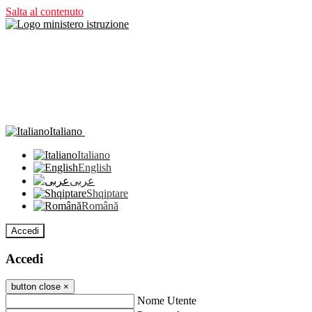
Salta al contenuto
Italiano
Italiano
English
عربى
Shqiptare
Română
Accedi
Accedi
button close
×
Nome Utente